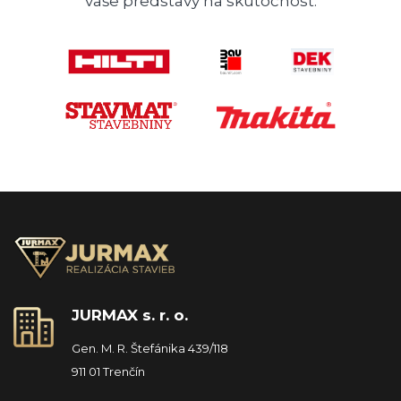
vaše predstavy na skutočnosť.
JURMAX s. r. o.
Gen. M. R. Štefánika 439/118
911 01 Trenčín