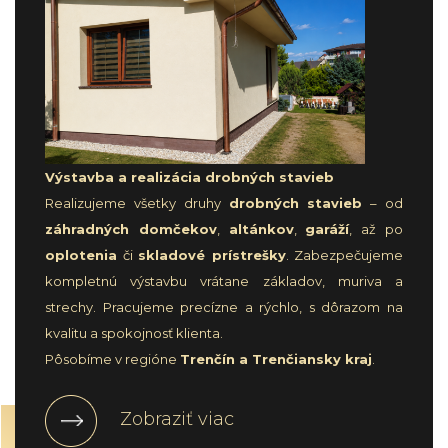
Výstavba a realizácia drobných stavieb
Realizujeme všetky druhy
drobných stavieb
– od
záhradných domčekov
,
altánkov
,
garáží
, až po
oplotenia
či
skladové prístrešky
. Zabezpečujeme
kompletnú výstavbu vrátane základov, muriva a
strechy. Pracujeme precízne a rýchlo, s dôrazom na
kvalitu a spokojnosť klienta.
Pôsobíme v regióne
Trenčín a Trenčiansky kraj
.
Zobraziť viac