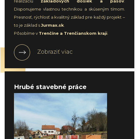
realizáciu
základových dosiek a pásov
.
Disponujeme vlastnou technikou a skúseným tímom.
Presnosť, rýchlosť a kvalitný základ pre každý projekt –
to je základ s
Jurmax.sk
.
Pôsobíme v
Trenčíne a Trenčianskom kraji
.
Zobraziť viac
Hrubé stavebné práce