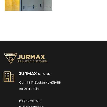
JURMAX s. r. o.
Gen. M. R. Štefánika 439/118
911 01 Trenčín
IČO: 52 281 639