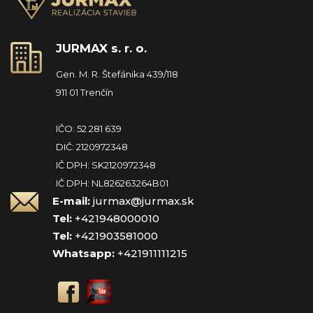
JURMAX s. r. o.
Gen. M. R. Štefánika 439/118
911 01 Trenčín
IČO: 52 281 639
DIČ: 2120972348
IČ DPH: SK2120972348
IČ DPH: NL826263264B01
E-mail:
jurmax@jurmax.sk
Tel:
+421948000010
Tel:
+421903581000
Whatsapp:
+421911111215