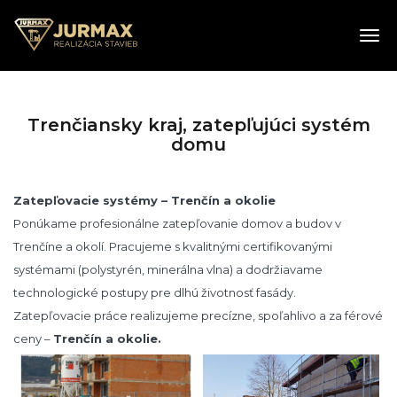
Skočiť
na
Tog
hlavný
navi
obsah
Trenčiansky kraj, zatepľujúci systém
domu
Zatepľovacie systémy – Trenčín a okolie
Ponúkame profesionálne zatepľovanie domov a budov v
Trenčíne a okolí. Pracujeme s kvalitnými certifikovanými
systémami (polystyrén, minerálna vlna) a dodržiavame
technologické postupy pre dlhú životnosť fasády.
Zatepľovacie práce realizujeme precízne, spoľahlivo a za férové
ceny –
Trenčín a okolie.